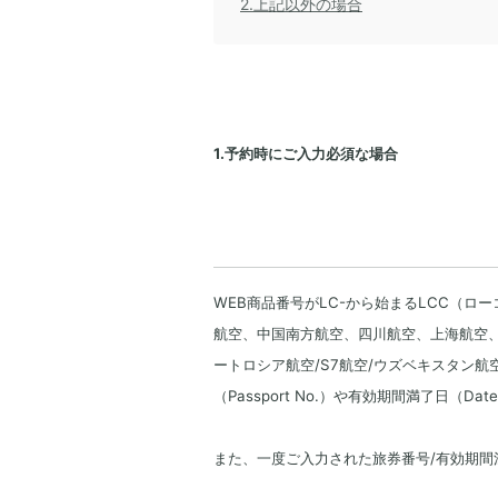
2.上記以外の場合
1.予約時にご入力必須な場合
WEB商品番号がLC-から始まるLCC（ロ
航空、中国南方航空、四川航空、上海航空
ートロシア航空/S7航空/ウズベキスタン
（Passport No.）や有効期間満了日（D
また、一度ご入力された旅券番号/有効期