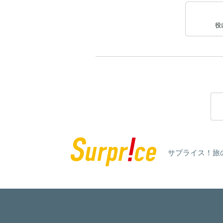
役
サプライス！旅