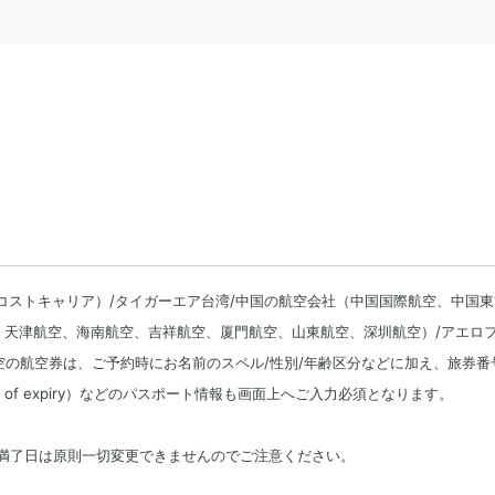
ーコストキャリア）/タイガーエア台湾/中国の航空会社（中国国際航空、中国東
、天津航空、海南航空、吉祥航空、厦門航空、山東航空、深圳航空）/アエロ
航空の航空券は、ご予約時にお名前のスペル/性別/年齢区分などに加え、旅券番
ate of expiry）などのパスポート情報も画面上へご入力必須となります。
間満了日は原則一切変更できませんのでご注意ください。