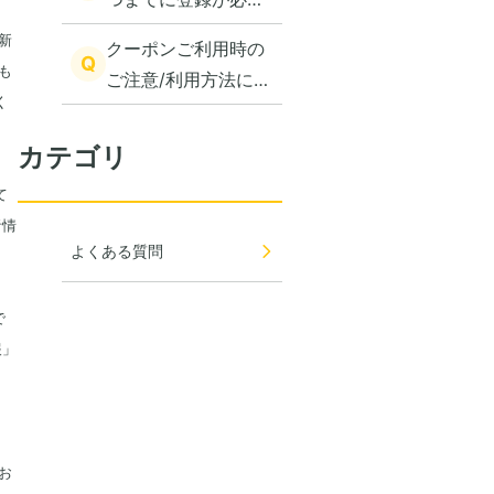
ですか？
新
クーポンご利用時の
Q
）も
ご注意/利用方法に関
く
して
カテゴリ
て
者情
よくある質問
で
報」
お