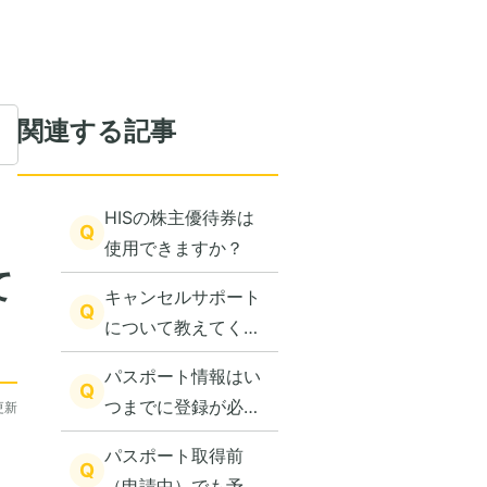
関連する記事
HISの株主優待券は
Q
使用できますか？
て
キャンセルサポート
Q
について教えてくだ
さい。
パスポート情報はい
Q
つまでに登録が必要
更新
ですか？
パスポート取得前
Q
（申請中）でも予約